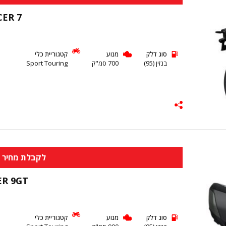
CER 7
סוג דלק
מנוע
קטגוריית כלי
בנזין (95)
700 סמ"ק
Sport Touring
לקבלת מחיר א
ER 9GT
סוג דלק
מנוע
קטגוריית כלי