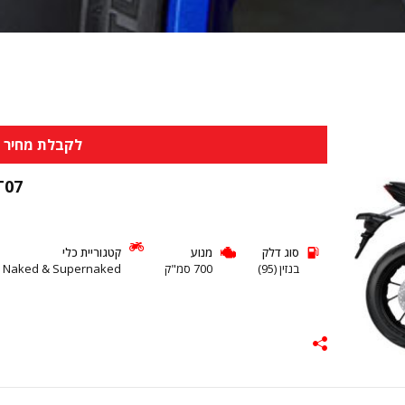
לקבלת מחיר א
T07
סוג דלק
מנוע
קטגוריית כלי
בנזין (95)
700 סמ"ק
 Naked & Supernaked