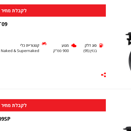
לקבלת מחיר א
T09
סוג דלק
מנוע
קטגוריית כלי
בנזין (95)
900 סמ"ק
 Naked & Supernaked
לקבלת מחיר א
09SP