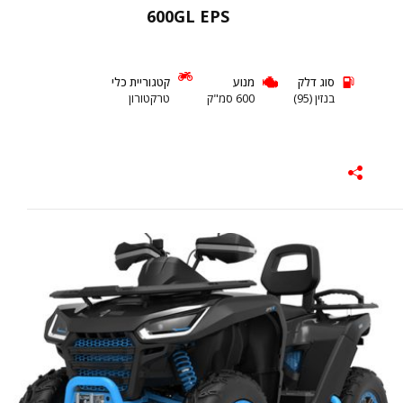
600GL EPS
סוג דלק
מנוע
קטגוריית כלי
בנזין (95)
600 סמ"ק
טרקטורון