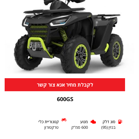
לקבלת מחיר אנא צור קשר
600GS
סוג דלק
מנוע
קטגוריית כלי
בנזין (95)
600 סמ"ק
טרקטורון