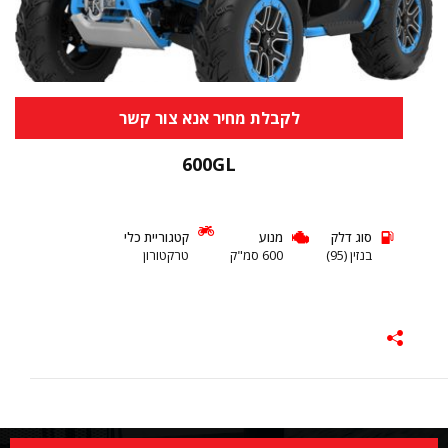
לקבלת מחיר אנא צור קשר
600GL
סוג דלק
מנוע
קטגוריית כלי
בנזין (95)
600 סמ"ק
טרקטורון