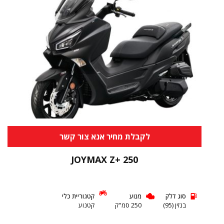
לקבלת מחיר אנא צור קשר
JOYMAX Z+ 250
סוג דלק
מנוע
קטגוריית כלי
בנזין (95)
250 סמ"ק
קטנוע