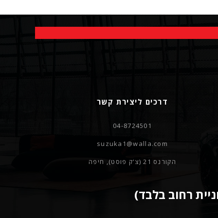
דרכים ליצירת קשר
04-8724501
suzuka1@walla.com
הקורנס 21 (צ'ק פוסט), חיפה
ניית רחוב בלבד)