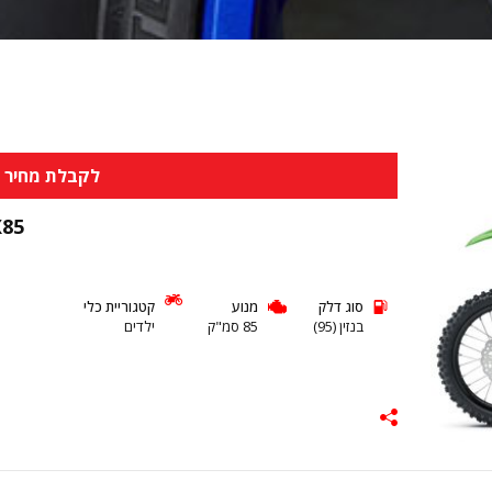
לקבלת מחיר א
X85
סוג דלק
מנוע
קטגוריית כלי
בנזין (95)
85 סמ"ק
ילדים