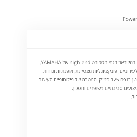
Power
ה-Nmax הוא קטנוע קומפקטי ומעשי, המספק פתרון תחבורה אמין ובמחיר אטרקטיבי לחיי היום יום. הגוף החדש והדינמי עוצב בהשראת דגמי הספורט high-end של YAMAHA,
וניים, פונקציונליות מצטיינת, אופנתיות ונוחות.
המנוע מקורר הנוזל של ה-Nmax בעל 4 הפעימות תוכנן באמצעות הגישה החדשה של YAMAHA 'Blue Core' לפיתוח מנוע קטן בנפח 125 סמ"ק. המטרה של פילוסופיית העיצוב