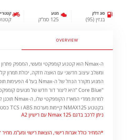
סוג דלק
מנוע
קטגוריי
בנזין (95)
125 סמ"ק
קטנוע
OVERVIEW
ומשלב עיצוב חדשני עם האצה חזקה, יכולת תמרון קלה ו
"Core Blue "היא ליצור דור חדש של מנועים קומפקטיים השומרים על רמות גבוהות של הנאת רכיבה תוך אספקת דלק טובה, ביצועים סביבתיים משופרים וחסכון.
למרות ממדי המארז הקומפקטי שלו, ה-Nmax תוכנן להציע נוחות ברמת פרמיום עבור רוכבים ונוסעים בעלי מבנה גוף קטן או גדול.
בקטנוע NMAX125 קיימות מערכות ABS ו TCS כסטנדרט.
ניתן לרכב בדגם Nmax 125 עם רישיון A2
*המחיר כולל אגרות רישוי, הוצאות רישוי ומע"מ. מחיר 