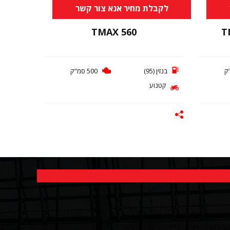
לקבלת מחיר אנא צור קשר
TMAX 560
T
בנזין (95)
500 סמ"ק
קטנוע