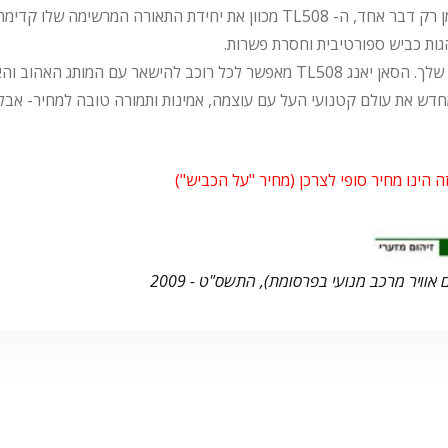
למניעת נעילת גלגלים בבלימה. העיצוב האגרסיבי מסמן רק דבר אחד, ה- TL508 מכוון
זהו לא סתם קטנוע מצוין ונחשק, זה הסאן יאנג הגדול שלך. הסאן יאנג TL508 מאפשר ל
זה הינו מחיר סופי לצרכן (מחיר "על הכביש")
 אוויר מרכב מנועי בפרסומת), התשס"ט - 2009