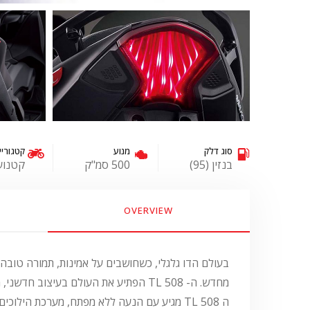
סוג דלק
מנוע
קטגוריי
בנזין (95)
500 סמ"ק
קטנוע
OVERVIEW
מחדש. ה- TL 508 הפתיע את העולם בעיצוב חדשני, מנוע 2 צילינדרים מקורר נוזל בטכנולוגיה מתקדמת, מכלולים שקובעים רף חדש עבור המתחרים וחשוב מכל – זה סאן יאנג.