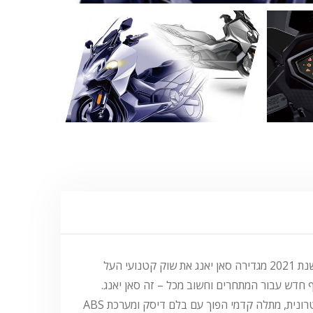
בעולם הדו גלגלי, כשחושבים על אמינות, תמורה טובה לכסף, חדשנות וקביעת סטנדרטים חדשים- חושבים סאן יאנג. עכשיו, בשנת 2021 מגדירה סאן יאנג את שוק קטנועי העל
ה TL 508 מגיע עם הנעה ללא מפתח, מערכת הילוכים רציפה (CVT), מנוע 508 סמ"ק עוצמתי, בעל 45 כ"ס, הזרקת דלק אלקטרונית, מתלה קדמי הפוך עם בלם דיסק ומערכת ABS