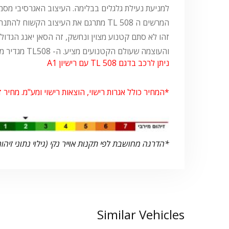
המרשים ה TL 508 מתרגם את העיצוב הקשוח להתנהגות כביש ספורטיבית וחסרת פשרות.
והעוצמה שעולם הקטנועים מציע. ה- TL508 מגדיר מחדש את עולם קטנועי העל עם עוצמה, אמינות ותמורה טובה למחיר- אבל יותר מכך, הוא מגדיר את
ניתן לרכב בדגם TL 508 עם רישיון A1
*המחיר כולל אגרות רישוי, הוצאות רישוי ומע"מ. מחיר 
*הדרגה מחושבת לפי תקנות אוייר נקי (גילוי נתוני זיהום
Similar Vehicles