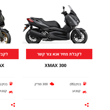
לקבלת מחיר אנא צור קשר
לקבל
AX
XMAX 300
X
בנזין (95)
300 סמ"ק
בנזין (95)
קטנוע
קטנוע